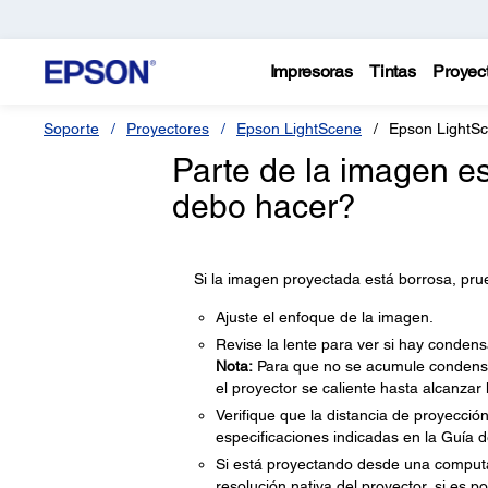
Impresoras
Tintas
Proyec
Soporte
Proyectores
Epson LightScene
Epson LightS
Parte de la imagen es
debo hacer?
Si la imagen proyectada está borrosa, prue
Ajuste el enfoque de la imagen.
Revise la lente para ver si hay condens
Nota:
Para que no se acumule condensaci
el proyector se caliente hasta alcanzar
Verifique que la distancia de proyecció
especificaciones indicadas en la Guía d
Si está proyectando desde una computad
resolución nativa del proyector, si es po