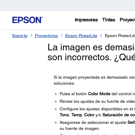
Impresoras
Tintas
Proyec
Soporte
Proyectores
Epson PowerLite
Epson PowerLi
La imagen es demasia
son incorrectos. ¿Qu
Si la imagen proyectada es demasiado oscur
soluciones:
Pulse el botón
Color Mode
del control 
Revise los ajustes de su fuente de vide
Configure los ajustes disponibles en e
Tono
,
Temp. Color
y/o
Saturación de co
Asegúrese de seleccionar el ajuste
Señ
su fuente de imagen.