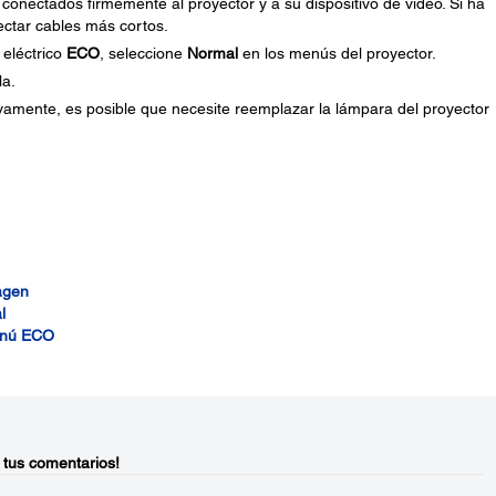
onectados firmemente al proyector y a su dispositivo de video. Si ha
ectar cables más cortos.
 eléctrico
ECO
, seleccione
Normal
en los menús del proyector.
la.
vamente, es posible que necesite reemplazar la lámpara del proyector
agen
l
Menú ECO
 tus comentarios!