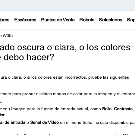
tores
Escáneres
Puntos de Venta
Robots
Soluciones
Sop
te W05+
do oscura o clara, o los colores
é debo hacer?
a o clara, o si los colores están incorrectos, pruebe las siguientes
remoto para probar distintos modos de color para la imagen y el entorn
o.
l menú Imagen para la fuente de entrada actual, como
Brillo
,
Contraste
,
lor
.
al de entrada
o
Señal de Vídeo
en el menú Señal, si está disponible pa