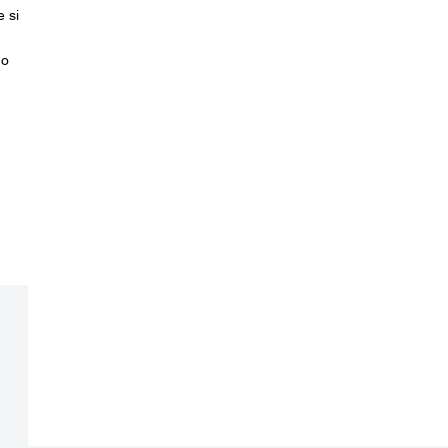
 si
 o