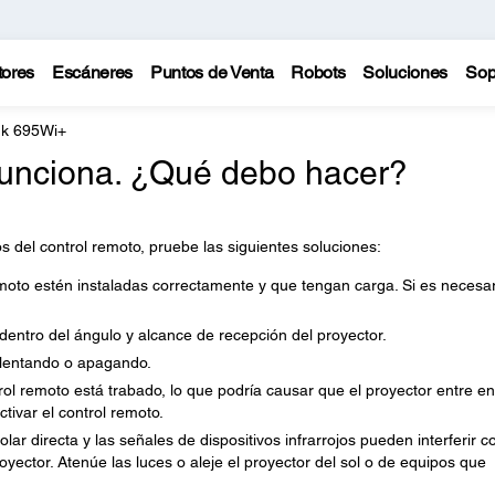
tores
Escáneres
Puntos de Venta
Robots
Soluciones
Sop
nk 695Wi+
 funciona. ¿Qué debo hacer?
 del control remoto, pruebe las siguientes soluciones:
moto estén instaladas correctamente y que tengan carga. Si es necesar
dentro del ángulo y alcance de recepción del proyector.
alentando o apagando.
trol remoto está trabado, lo que podría causar que el proyector entre en
tivar el control remoto.
olar directa y las señales de dispositivos infrarrojos pueden interferir c
oyector. Atenúe las luces o aleje el proyector del sol o de equipos que