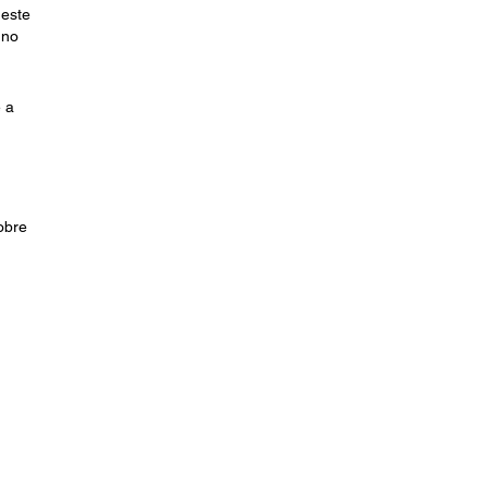
 este
 no
e a
obre