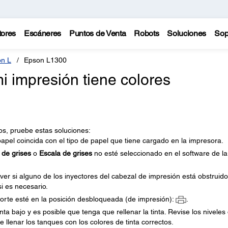
tores
Escáneres
Puntos de Venta
Robots
Soluciones
Sop
n L
Epson L1300
i impresión tiene colores
tos, pruebe estas soluciones:
apel coincida con el tipo de papel que tiene cargado en la impresora.
 de grises
o
Escala de grises
no esté seleccionado en el software de la
er si alguno de los inyectores del cabezal de impresión está obstruido
si es necesario.
orte esté en la posición desbloqueada (de impresión):
.
ta bajo y es posible que tenga que rellenar la tinta. Revise los niveles
 llenar los tanques con los colores de tinta correctos.