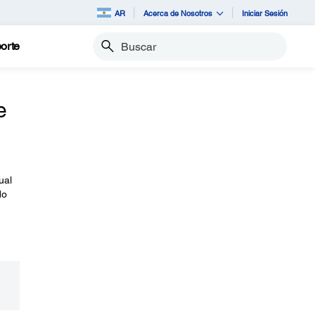
AR
Acerca de Nosotros
Iniciar Sesión
orte
Buscar
e
ual
do