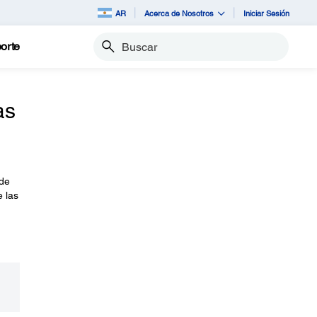
AR
Acerca de Nosotros
Iniciar Sesión
orte
Buscar
as
 de
e las