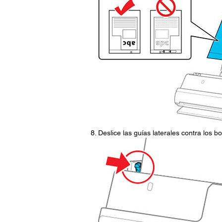
Deslice las guías laterales contra los b