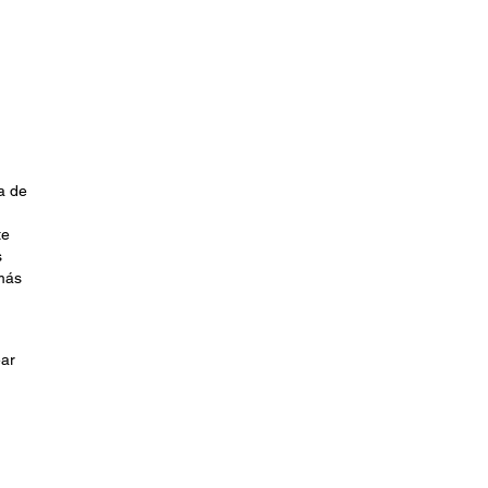
a de
te
s
 más
ear