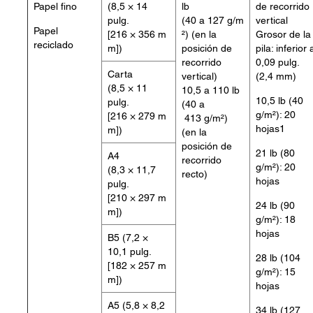
Papel fino
(8,5 × 14
lb
de recorrido
pulg.
(40 a 127 g/m
vertical
Papel
[216 × 356 m
²) (en la
Grosor de la
reciclado
m])
posición de
pila: inferior 
recorrido
0,09 pulg.
Carta
vertical)
(2,4 mm)
(8,5 × 11
10,5 a 110 lb
10,5 lb (40
pulg.
(40 a
g/m²): 20
[216 × 279 m
413 g/m²)
hojas1
m])
(en la
posición de
21 lb (80
A4
recorrido
g/m²): 20
(8,3 × 11,7
recto)
hojas
pulg.
[210 × 297 m
24 lb (90
m])
g/m²): 18
hojas
B5 (7,2 ×
10,1 pulg.
28 lb (104
[182 × 257 m
g/m²): 15
m])
hojas
A5 (5,8 × 8,2
34 lb (127