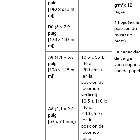
pulg.
g/m²): 12
[148 × 210 m
hojas
m])
1 hoja (en la
B6 (5 × 7,2
posición de
pulg.
recorrido
[128 × 182 m
recto)
m])
La capacida
A6 (4,1 × 5,8
10,5 a 55 lb
de carga
pulg.
(40 a
varía según 
[105 × 148 m
209 g/m²)
tipo de papel
m])
(en la
posición de
recorrido
vertical)
10,5 a 110 lb
(40 a
A8 (2,1 × 2,9
413 g/m²)
pulg.
(en la
[52 × 74 mm])
posición de
recorrido
recto)