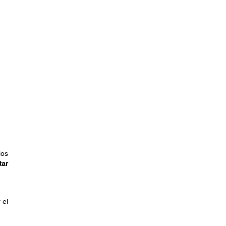
los
tar
 el