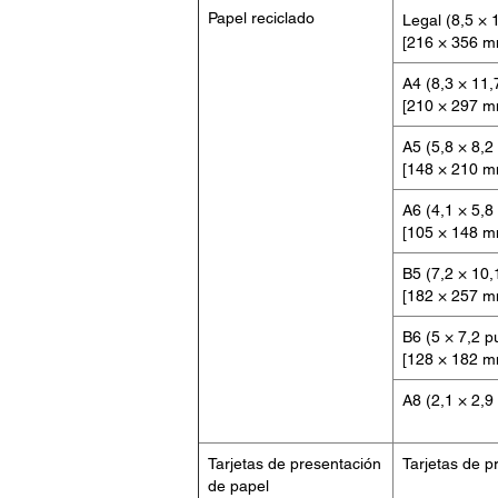
Papel reciclado
Legal (8,5 × 
[216 × 356 m
A4 (8,3 × 11,
[210 × 297 m
A5 (5,8 × 8,2
[148 × 210 m
A6 (4,1 × 5,8
[105 × 148 m
B5 (7,2 × 10,
[182 × 257 m
B6 (5 × 7,2 p
[128 × 182 m
A8 (2,1 × 2,9
Tarjetas de presentación
Tarjetas de p
de papel