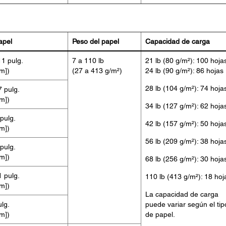
apel
Peso del papel
Capacidad de carga
11 pulg.
7 a 110 lb
21 lb (80 g/m²): 100 hoja
m])
(27 a 413 g/m²)
24 lb (90 g/m²): 86 hojas
28 lb (104 g/m²): 74 hoja
7 pulg.
m])
34 lb (127 g/m²): 62 hoja
 pulg.
42 lb (157 g/m²): 50 hoja
m])
56 lb (209 g/m²): 38 hoja
 pulg.
m])
68 lb (256 g/m²): 30 hoja
1 pulg.
110 lb (413 g/m²): 18 hoj
m])
La capacidad de carga
ulg.
puede variar según el tip
m])
de papel.