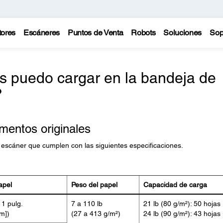
tores
Escáneres
Puntos de Venta
Robots
Soluciones
Sop
 puedo cargar en la bandeja de
?
mentos originales
escáner que cumplen con las siguientes especificaciones.
apel
Peso del papel
Capacidad de carga
11 pulg.
7 a 110 lb
21 lb (80 g/m²): 50 hojas
m])
(27 a 413 g/m²)
24 lb (90 g/m²): 43 hojas