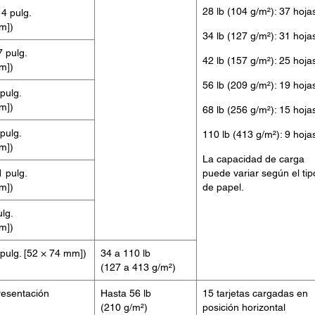
28 lb (104 g/m²): 37 hoja
14 pulg.
m])
34 lb (127 g/m²): 31 hoja
7 pulg.
42 lb (157 g/m²): 25 hoja
m])
56 lb (209 g/m²): 19 hoja
 pulg.
m])
68 lb (256 g/m²): 15 hoja
 pulg.
110 lb (413 g/m²): 9 hoja
m])
La capacidad de carga
1 pulg.
puede variar según el tip
m])
de papel.
ulg.
m])
 pulg. [52 × 74 mm])
34 a 110 lb
(127 a 413 g/m²)
resentación
Hasta 56 lb
15 tarjetas cargadas en
(210 g/m²)
posición horizontal