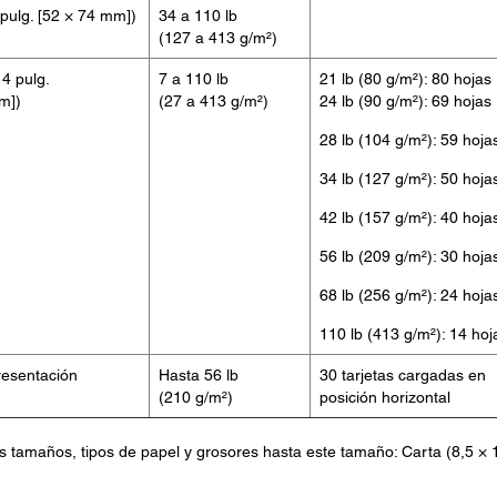
 pulg. [52 × 74 mm])
34 a 110 lb
(127 a 413 g/m²)
14 pulg.
7 a 110 lb
21 lb (80 g/m²): 80 hojas
m])
(27 a 413 g/m²)
24 lb (90 g/m²): 69 hojas
28 lb (104 g/m²): 59 hoja
34 lb (127 g/m²): 50 hoja
42 lb (157 g/m²): 40 hoja
56 lb (209 g/m²): 30 hoja
68 lb (256 g/m²): 24 hoja
110 lb (413 g/m²): 14 hoj
resentación
Hasta 56 lb
30 tarjetas cargadas en
(210 g/m²)
posición horizontal
s tamaños, tipos de papel y grosores hasta este tamaño: Carta (8,5 × 