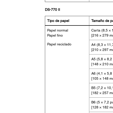
DS-770 II
Tipo de papel
Tamaño de p
Papel normal
Carta (8,5 × 
Papel fino
[216 × 279 m
Papel reciclado
A4 (8,3 × 11,
[210 × 297 m
A5 (5,8 × 8,2
[148 × 210 m
A6 (4,1 × 5,8
[105 × 148 m
B5 (7,2 × 10,
[182 × 257 m
B6 (5 × 7,2 p
[128 × 182 m