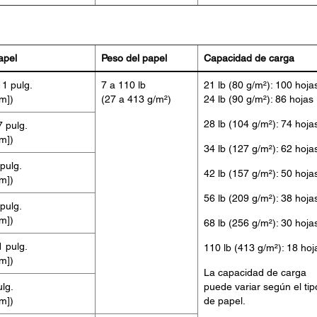
apel
Peso del papel
Capacidad de carga
11 pulg.
7 a 110 lb
21 lb (80 g/m²): 100 hoja
m])
(27 a 413 g/m²)
24 lb (90 g/m²): 86 hojas
28 lb (104 g/m²): 74 hoja
7 pulg.
m])
34 lb (127 g/m²): 62 hoja
 pulg.
42 lb (157 g/m²): 50 hoja
m])
56 lb (209 g/m²): 38 hoja
 pulg.
m])
68 lb (256 g/m²): 30 hoja
1 pulg.
110 lb (413 g/m²): 18 hoj
m])
La capacidad de carga
ulg.
puede variar según el tip
m])
de papel.