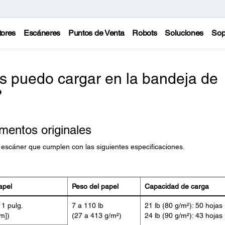
tores
Escáneres
Puntos de Venta
Robots
Soluciones
Sop
 puedo cargar en la bandeja de
?
mentos originales
escáner que cumplen con las siguientes especificaciones.
apel
Peso del papel
Capacidad de carga
11 pulg.
7 a 110 lb
21 lb (80 g/m²): 50 hojas
m])
(27 a 413 g/m²)
24 lb (90 g/m²): 43 hojas