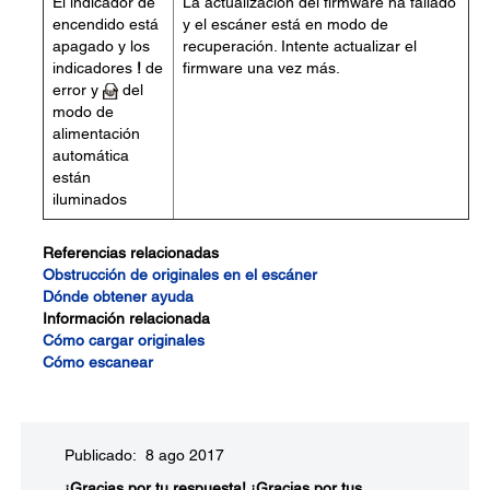
El indicador de
La actualización del firmware ha fallado
encendido está
y el escáner está en modo de
apagado y los
recuperación. Intente actualizar el
indicadores
!
de
firmware una vez más.
error y
del
modo de
alimentación
automática
están
iluminados
Referencias relacionadas
Obstrucción de originales en el escáner
Dónde obtener ayuda
Información relacionada
Cómo cargar originales
Cómo escanear
Publicado: 8 ago 2017
¡Gracias por tu respuesta!
¡Gracias por tus