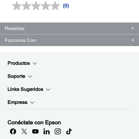
(0)
Sin
puntuación.
Enlace
en
la
Reseñas
misma
página.
Funciona Con
Productos
Soporte
Links Sugeridos
Empresa
Conéctate con Epson