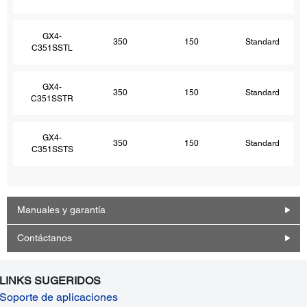
GX4-
350
150
Standard
C351SSTL
GX4-
350
150
Standard
C351SSTR
GX4-
350
150
Standard
C351SSTS
Manuales y garantía
Contáctanos
LINKS SUGERIDOS
Soporte de aplicaciones