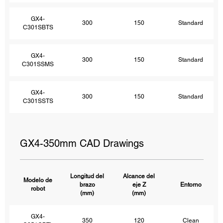
GX4-
300
150
Standard
C301SBTS
GX4-
300
150
Standard
C301SSMS
GX4-
300
150
Standard
C301SSTS
GX4-350mm CAD Drawings
Longitud del
Alcance del
Modelo de
brazo
eje Z
Entorno
robot
(mm)
(mm)
GX4-
350
120
Clean