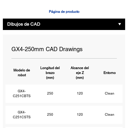
Página de producto
Dibujos de CAD
GX4-250mm CAD Drawings
Longitud del
Alcance del
Modelo de
brazo
eje Z
Entorno
robot
(mm)
(mm)
GX4-
250
120
Clean
C251CBTS
GX4-
250
120
Clean
C251CSTS