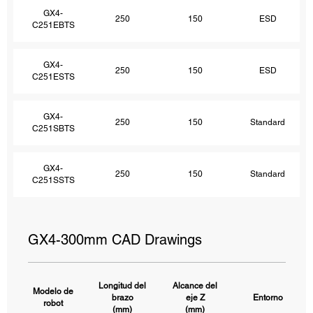
GX4-
250
150
ESD
C251EBTS
GX4-
250
150
ESD
C251ESTS
GX4-
250
150
Standard
C251SBTS
GX4-
250
150
Standard
C251SSTS
GX4-300mm CAD Drawings
Longitud del
Alcance del
Modelo de
brazo
eje Z
Entorno
robot
(mm)
(mm)