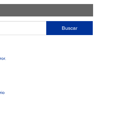
Buscar
or.
rio