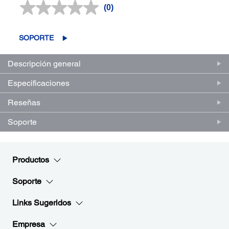
(0)
Sin
puntuación.
Enlace
en
SOPORTE
la
misma
página.
Descripción general
Especificaciones
Reseñas
Soporte
Productos
Soporte
Links Sugeridos
Empresa