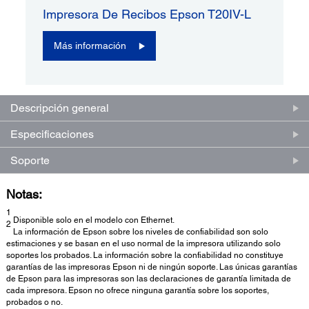
Impresora De Recibos Epson T20IV-L
Más información
Descripción general
Especificaciones
Soporte
Notas:
1
Disponible solo en el modelo con Ethernet.
2
La información de Epson sobre los niveles de confiabilidad son solo
estimaciones y se basan en el uso normal de la impresora utilizando solo
soportes los probados. La información sobre la confiabilidad no constituye
garantías de las impresoras Epson ni de ningún soporte. Las únicas garantías
de Epson para las impresoras son las declaraciones de garantía limitada de
cada impresora. Epson no ofrece ninguna garantía sobre los soportes,
probados o no.