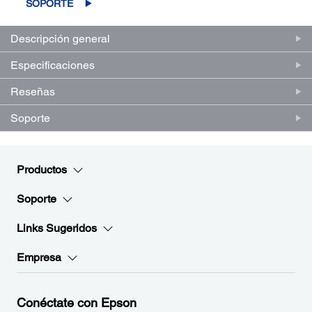
en
SOPORTE
la
misma
página.
Descripción general
Especificaciones
Reseñas
Soporte
Productos
Soporte
Links Sugeridos
Empresa
Conéctate con Epson