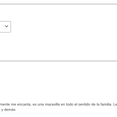
24VDC +/- 10%
Fuente de Energía:
24 VDC ± 10%