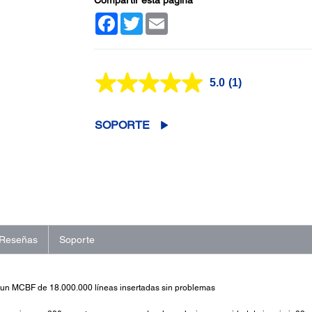
Facebook
Twitter
Email
5.0
(1)
Lea
1
reseña.
Enlace
SOPORTE
en
la
misma
página.
Reseñas
Soporte
un MCBF de 18.000.000 líneas insertadas sin problemas