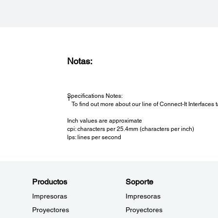
Notas:
Specifications Notes:
1
To find out more about our line of Connect-It Interfaces
Inch values are approximate
cpi: characters per 25.4mm (characters per inch)
lps: lines per second
Productos
Soporte
Impresoras
Impresoras
Proyectores
Proyectores