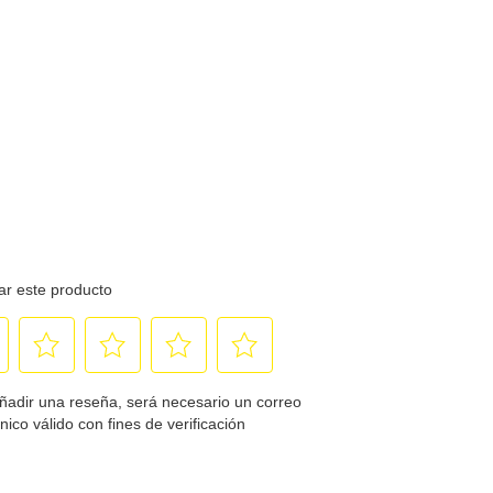
ectividad:
tividad Estándar:
2 ó Paralelo bidireccional