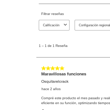
D.K.D.:
2 Drivers
Memoria de Bit de Imagen NV:
384 KB can be used to store graphic files
Opciones:
Auto Cutter, MICR