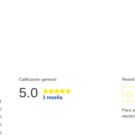
Manejo de Sustratos:
Con
Grosor:
Conec
Rollo Papel : 0.06 a 0.09, Albarán : 0.09 a 0.36
RS-23
Largo:
Validation: 8 lines
Dimensiones del sustrato:
Rollo papel : 69.5 ± 0.5 (W). Diámetro: 83.0
Capacidad de copia:
Original + 4 copias (solo por slip)
Energía:
Consumo de Energía:
Aprox. 1.8 A (media)
Requerimientos Energéticos: