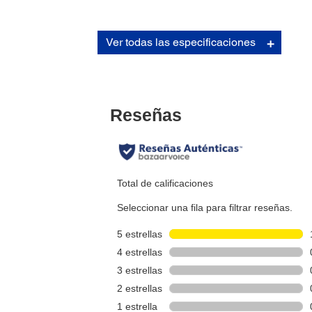
Fuentes de Impresión:
Ver todas las especificaciones
Fuentes de impresión:
Fuente: 7x9 / 9x9
Capacidad de la columna:
Receipt: 37 / 50 columns
Slip / Validation: 45 / 60 columns
Tamaño del carácter:
1.3(W) x 3.1(H) / 1.6(W) x 3.1(H) mm
Fuentes:
5 x 9 / 7 x 9
Conjunto de caracteres:
95 alfanuméricos, 32 internacionales, 128 x 9gráficos
Detalles del POS:
Confiabilidad:
MCBF: 18 x 106
MTBF: 18 x 104 horas