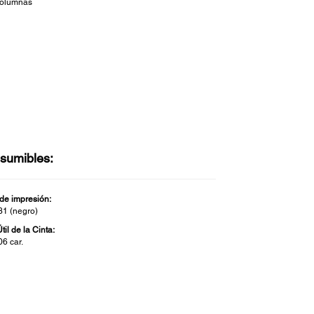
 columnas
sumibles:
 de impresión:
1 (negro)
til de la Cinta:
06 car.