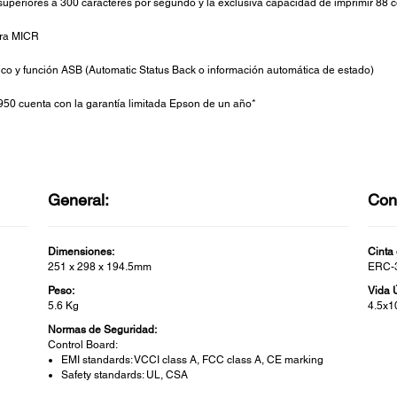
superiores a 300 caracteres por segundo y la exclusiva capacidad de imprimir 88
ura MICR
co y función ASB (Automatic Status Back o información automática de estado)
950 cuenta con la garantía limitada Epson de un año*
General:
Con
Dimensiones:
Cinta
251 x 298 x 194.5mm
ERC-3
Peso:
Vida Ú
5.6 Kg
4.5x1
Normas de Seguridad:
Control Board:
EMI standards: VCCI class A, FCC class A, CE marking
Safety standards: UL, CSA