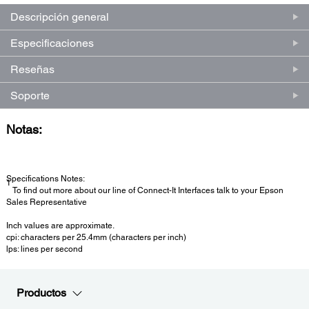
misma
página.
Descripción general
Especificaciones
Reseñas
Soporte
Notas:
Specifications Notes:
1
To find out more about our line of Connect-It Interfaces talk to your Epson
Sales Representative
Inch values are approximate.
cpi: characters per 25.4mm (characters per inch)
lps: lines per second
Productos