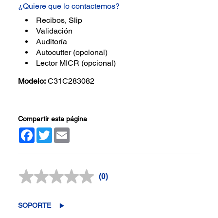
¿Quiere que lo contactemos?
Recibos, Slip
Validación
Auditoría
Autocutter (opcional)
Lector MICR (opcional)
Modelo:
C31C283082
Compartir esta página
Facebook
Twitter
Email
(0)
Sin
puntuación.
Enlace
en
SOPORTE
la