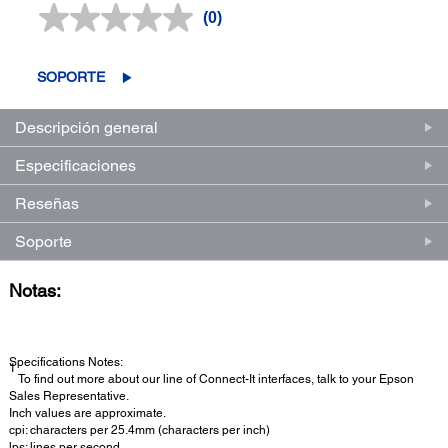
(0)
Sin
puntuación.
Enlace
en
SOPORTE
la
misma
página.
Descripción general
Especificaciones
Reseñas
Soporte
Notas:
Specifications Notes:
1
To find out more about our line of Connect-It interfaces, talk to your Epson
Sales Representative.
Inch values are approximate.
cpi: characters per 25.4mm (characters per inch)
lps: lines per second