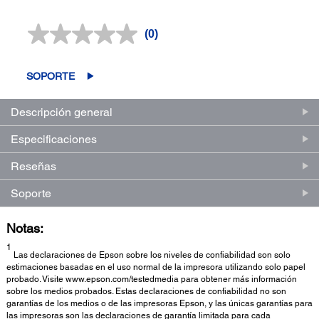
(0)
Sin
puntuación.
Enlace
en
SOPORTE
la
misma
página.
Descripción general
Especificaciones
Reseñas
Soporte
Notas:
1
Las declaraciones de Epson sobre los niveles de confiabilidad son solo
estimaciones basadas en el uso normal de la impresora utilizando solo papel
probado. Visite www.epson.com/testedmedia para obtener más información
sobre los medios probados. Estas declaraciones de confiabilidad no son
garantías de los medios o de las impresoras Epson, y las únicas garantías para
las impresoras son las declaraciones de garantía limitada para cada