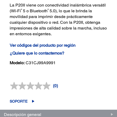
La P20II viene con conectividad inalámbrica versátil
®
®
(Wi-Fi
5 o Bluetooth
5.0), lo que le brinda la
movilidad para imprimir desde prácticamente
cualquier dispositivo o red. Con la P20II, obtenga
impresiones de alta calidad sobre la marcha, incluso
en entornos exigentes.
Ver códigos del producto por región
¿Quiere que lo contactemos?
Modelo:
C31CJ99A9991
(0)
Sin
puntuación.
Enlace
en
SOPORTE
la
misma
página.
Descripción general