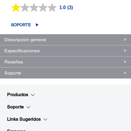
1.0
(3)
Lea
3
reseñas.
Enlace
SOPORTE
en
la
misma
Descripción general
página.
Especificaciones
Reseñas
Soporte
Productos
Soporte
Links Sugeridos