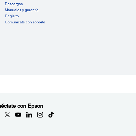
Descargas
rating systems Bluetooth: iOS, Android and Windows
Manuales y garantía
on ePOS Print Technology: Supports ePOS-Print service
 direct printing from mobile devices or web-based
Registro
lications
Comunícate con soporte
éctate con Epson