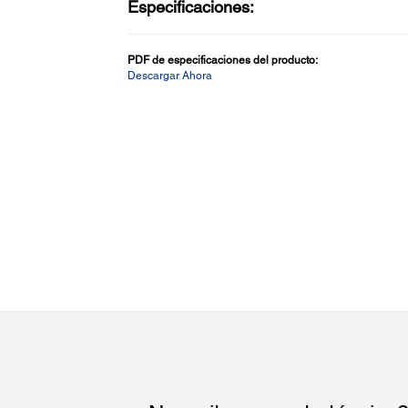
Especificaciones:
PDF de especificaciones del producto:
Descargar Ahora
Fuentes de Impresión:
Fuentes de impresión:
9 x 17 / 12 x 24
Capacidad de la columna:
Standard: Paper width 80mm: 48/64; Paper width58m
35/46
42 Column Mode: Paper width 80mm: 42/60; Paperwid
58mm: 42/31