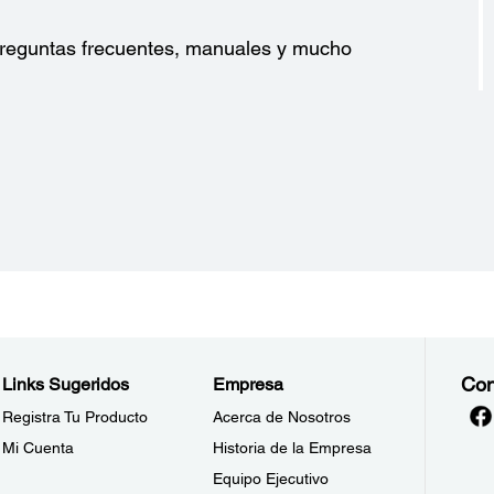
?
58mm: 2.26" ± 0.02± x 3.27" diameter (57.5 ± 0.5(W) x
Ope
83mm)
Eps
 preguntas frecuentes, manuales y mucho
for
app
S1-
de,
Energía:
Voltaje Nominal:
Con
Links Sugeridos
Empresa
100 – 240 VCA
Registra Tu Producto
Acerca de Nosotros
Frecuencia Nominal:
50/60 Hz
Mi Cuenta
Historia de la Empresa
Consumo de Energía:
Equipo Ejecutivo
Aprox. 1,8A