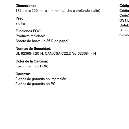
Dimensiones:
Códig
172 mm x 290 mm x 114 mm (ancho x profundo x alto)
Códig
Code3
Peso:
GS1 D
2,8 kg
DataB
Símbo
Funciones ECO:
bidim
4
Producto reciclable
3
Ahorro de hasta un 36% de papel
Normas de Seguridad:
UL 62368-1:2014, CAN/CSA C22.2 No. 62368-1-14
Color de la Carcasa:
Epson negro (EBCK)
Garantía:
3 años de garantía en impresión
2 años de garantía en PC
Conectividad:
Pane
Conectividad Estándar:
Buffe
Interfaz del equipo: USB 3.0 x 6, Analog RGB x 1, HDMI® x 1,
Recepc
COM x 1, altavoz x 1, USB 2.0 (tipo A) x 1, USB tipo C x 1
usuari
Carga de USB (tipo C): Configurable por Web Config/BIOS -
desca
Modo 1 USB 2.0 + 3.0A - Modo 2 (solo carga)