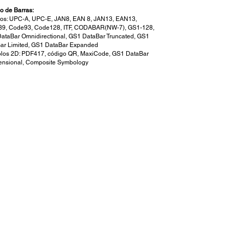
o de Barras:
os: UPC-A, UPC-E, JAN8, EAN 8, JAN13, EAN13,
9, Code93, Code128, ITF, CODABAR(NW-7), GS1-128,
ataBar Omnidirectional, GS1 DataBar Truncated, GS1
ar Limited, GS1 DataBar Expanded
los 2D: PDF417, código QR, MaxiCode, GS1 DataBar
ensional, Composite Symbology
l de Control:
r de Datos:
ión: 45 bytes o 4 KB, seleccionable; definido por el
o: 12 KB; macro: 2 KB; gráficos NV: 384 KB, área
rgada gráfica 208 kb