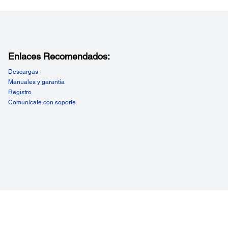
are:
-Device
Enlaces Recomendados:
rgía:
Descargas
Manuales y garantía
je Nominal:
Registro
0 V - 240 V
Comunícate con soporte
encia Nominal:
 - 60 Hz
mo de Energía:
operativo 78,9 W
-by 9,1 W