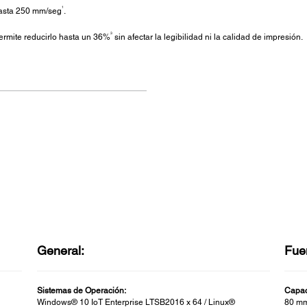
1
hasta 250 mm/seg
.
3
ermite reducirlo hasta un 36%
sin afectar la legibilidad ni la calidad de impresión.
General:
Fue
Sistemas de Operación:
Capac
Windows® 10 IoT Enterprise LTSB2016 x 64 / Linux®
80 mm