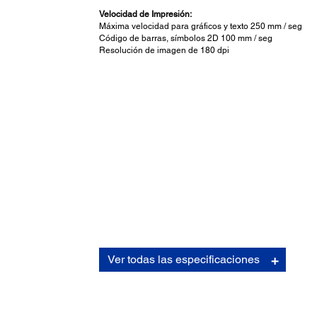
Velocidad de Impresión:
Máxima velocidad para gráficos y texto 250 mm / seg
Código de barras, símbolos 2D 100 mm / seg
Resolución de imagen de 180 dpi
Manejo de Sustratos:
Ver todas las especificaciones
Ancho:
80 mm: 79,5 ± 0,5 (ancho) x 83 mm (diámetro del rollo)
Grosor:
48 - 80 micrones