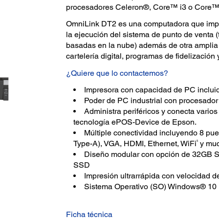
procesadores Celeron®, Core™ i3 o Core™ 
OmniLink DT2 es una computadora que impri
la ejecución del sistema de punto de venta (t
basadas en la nube) además de otra amplia 
cartelería digital, programas de fidelizació
¿Quiere que lo contactemos?
Impresora con capacidad de PC inclui
Poder de PC industrial con procesador
Administra periféricos y conecta vario
tecnología ePOS-Device de Epson.
Múltiple conectividad incluyendo 8 p
5
Type-A), VGA, HDMI, Ethernet, WiFi
y mu
Diseño modular con opción de 32GB
SSD
Impresión ultrarrápida con velocidad
Sistema Operativo (SO) Windows® 10 
Ficha técnica