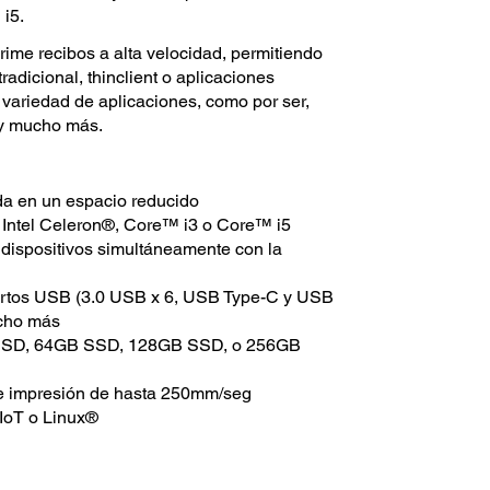
i5.
me recibos a alta velocidad, permitiendo
radicional, thinclient o aplicaciones
variedad de aplicaciones, como por ser,
n y mucho más.
da en un espacio reducido
 Intel Celeron®, Core™ i3 o Core™ i5
s dispositivos simultáneamente con la
uertos USB (3.0 USB x 6, USB Type-C y USB
cho más
 SSD, 64GB SSD, 128GB SSD, o 256GB
 de impresión de hasta 250mm/seg
IoT o Linux®