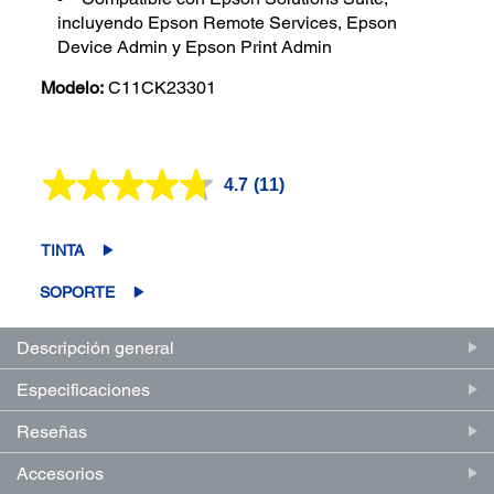
incluyendo Epson Remote Services, Epson
Device Admin y Epson Print Admin
Modelo:
C11CK23301
4.7
(11)
Lea
11
reseñas.
Enlace
TINTA
en
la
SOPORTE
misma
página.
Descripción general
Especificaciones
Reseñas
Accesorios