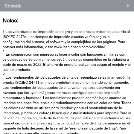
Soporte
Notas:
† Las velocidades de impresión en negro y en colores se miden de acuerdo al
ISO/IEC 24734. Los tiempos de impresión exactos varían según la
configuración del sistema, el software y la complejidad de las páginas. Para
obtener más información, visite www.latin.epson.com/velocidad
1
En comparación con impresoras láser a color con funciones similares con
velocidades de 30 ppm o menos según los datos disponibles en la industria a
partir de marzo de 2022. El ahorro de energía real variará según el modelo y el
uso del producto.
2
Los rendimientos de los paquetes de tinta de reemplazo se estiman según la
prueba ISO/IEC 24711 en modo predeterminado imprimiendo continuamente.
Los rendimientos de los paquetes de tinta varían considerablemente por
razones que incluyen imágenes impresas, configuraciones de impresión,
temperatura y humedad. Los rendimientos pueden ser más bajos cuando se
imprime con poca frecuencia o predominantemente con un color de tinta. Todos
los colores de tinta se utilizan para imprimir y para el mantenimiento de la
impresora, y todos los colores tienen que estar instalados para imprimir. Para la
calidad de impresión, parte de la tinta de los paquetes de tinta incluidos se usa
para el inicio de la impresora y una cantidad variable de tinta permanece en el
paquete de tinta después de la señal de "reemplazar paquete de tinta". Para
más detalles, consulte www.epson.com/inkinfo