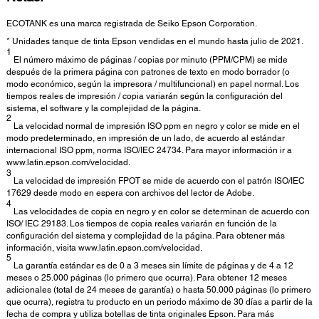
ECOTANK es una marca registrada de Seiko Epson Corporation.
* Unidades tanque de tinta Epson vendidas en el mundo hasta julio de 2021.
1
El número máximo de páginas / copias por minuto (PPM/CPM) se mide
después de la primera página con patrones de texto en modo borrador (o
modo económico, según la impresora / multifuncional) en papel normal. Los
tiempos reales de impresión / copia variarán según la configuración del
sistema, el software y la complejidad de la página.
2
La velocidad normal de impresión ISO ppm en negro y color se mide en el
modo predeterminado, en impresión de un lado, de acuerdo al estándar
internacional ISO ppm, norma ISO/IEC 24734. Para mayor información ir a
www.latin.epson.com/velocidad.
3
La velocidad de impresión FPOT se mide de acuerdo con el patrón ISO/IEC
17629 desde modo en espera con archivos del lector de Adobe.
4
Las velocidades de copia en negro y en color se determinan de acuerdo con
ISO/ IEC 29183. Los tiempos de copia reales variarán en función de la
configuración del sistema y complejidad de la página. Para obtener más
información, visita www.latin.epson.com/velocidad.
5
La garantía estándar es de 0 a 3 meses sin límite de páginas y de 4 a 12
meses o 25.000 páginas (lo primero que ocurra). Para obtener 12 meses
adicionales (total de 24 meses de garantía) o hasta 50.000 páginas (lo primero
que ocurra), registra tu producto en un periodo máximo de 30 días a partir de la
fecha de compra y utiliza botellas de tinta originales Epson. Para más