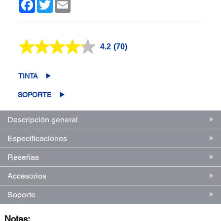
Facebook
Twitter
Email
4.2
(70)
Lea
70
reseñas.
Enlace
TINTA
en
la
SOPORTE
misma
página.
Descripción general
Especificaciones
Reseñas
Accesorios
Soporte
Notas: