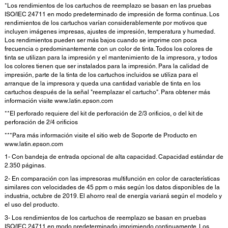
*Los rendimientos de los cartuchos de reemplazo se basan en las pruebas
ISO/IEC 24711 en modo predeterminado de impresión de forma continua. Los
rendimientos de los cartuchos varían considerablemente por motivos que
incluyen imágenes impresas, ajustes de impresión, temperatura y humedad.
Los rendimientos pueden ser más bajos cuando se imprime con poca
frecuencia o predominantemente con un color de tinta. Todos los colores de
tinta se utilizan para la impresión y el mantenimiento de la impresora, y todos
los colores tienen que ser instalados para la impresión. Para la calidad de
impresión, parte de la tinta de los cartuchos incluidos se utiliza para el
arranque de la impresora y queda una cantidad variable de tinta en los
cartuchos después de la señal "reemplazar el cartucho". Para obtener más
información visite www.latin.epson.com
**El perforado requiere del kit de perforación de 2/3 orificios, o del kit de
perforación de 2/4 orificios
***Para más información visite el sitio web de Soporte de Producto en
www.latin.epson.com
1- Con bandeja de entrada opcional de alta capacidad. Capacidad estándar de
2.350 páginas.
2- En comparación con las impresoras multifunción en color de características
similares con velocidades de 45 ppm o más según los datos disponibles de la
industria, octubre de 2019. El ahorro real de energía variará según el modelo y
el uso del producto.
3- Los rendimientos de los cartuchos de reemplazo se basan en pruebas
ISO/IEC 24711 en modo predeterminado imprimiendo continuamente. Los