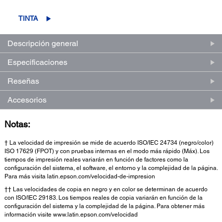
puntuación.
Enlace
en
TINTA
la
misma
página.
Descripción general
Especificaciones
Reseñas
Accesorios
Notas:
† La velocidad de impresión se mide de acuerdo ISO/IEC 24734 (negro/color)
ISO 17629 (FPOT) y con pruebas internas en el modo más rápido (Máx). Los
tiempos de impresión reales variarán en función de factores como la
configuración del sistema, el software, el entorno y la complejidad de la página.
Para más visita latin.epson.com/velocidad-de-impresion
†† Las velocidades de copia en negro y en color se determinan de acuerdo
con ISO/IEC 29183. Los tiempos reales de copia variarán en función de la
configuración del sistema y la complejidad de la página. Para obtener más
información visite www.latin.epson.com/velocidad