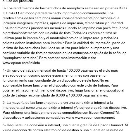
el uso del producto.
3- Los rendimientos de los cartuchos de reemplazo se basan en pruebas ISO /
IEC 24711 en modo predeterminado imprimiendo continuamente. Los
rendimientos de los cartuchos varían considerablemente por razones que
incluyen imágenes impresas, ajustes de impresión, temperatura y humedad.
Los rendimientos pueden ser menores cuando se imprime con poca frecuencia
o predominantemente con un color de tinta. Todos los colores de tinta se
utilizan para la impresión y el mantenimiento de la impresora, y todos los
colores deben instalarse para imprimir. Para la calidad de impresión, parte de
la tinta de los cartuchos incluidos se utiliza para iniciar la impresora y una
cantidad variable de tinta permanece en los cartuchos después de la señal de
"reemplazar cartucho". Para obtener más información visite
www.epson.com/inkinfo
4- Un ciclo de trabajo mensual de hasta 400.000 páginas es el ciclo más
elevado que un usuario puede esperar en un mes con base en un
funcionamiento casi constante de un dispositivo de este tipo. No es
aconsejable hacer funcionar el dispositivo con este ciclo de trabajo. Para
obtener el mayor rendimiento del dispositivo, haga funcionar el dispositivo al
ciclo de trabajo recomendado de 8.000 a 100.000 páginas al mes.
5- La mayoría de las funciones requieren una conexión a internet a la
impresora, así como una conexión a internet y/o correo electrónico dispositivo.
Para obtener una lista de impresoras compatibles con Epson ConnectTM,
dispositivos y aplicaciones compatibles visite www.epson.com/connect
6- Requiere una conexión a internet, una cuenta gratuita de Epson ConnectTM
y una dirección de correo electrónico de destino o una cuenta en la nube de