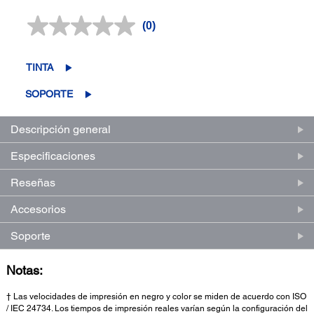
(0)
Sin
puntuación.
Enlace
en
TINTA
la
misma
SOPORTE
página.
Descripción general
Especificaciones
Reseñas
Accesorios
Soporte
Notas:
† Las velocidades de impresión en negro y color se miden de acuerdo con ISO
/ IEC 24734. Los tiempos de impresión reales varían según la configuración del