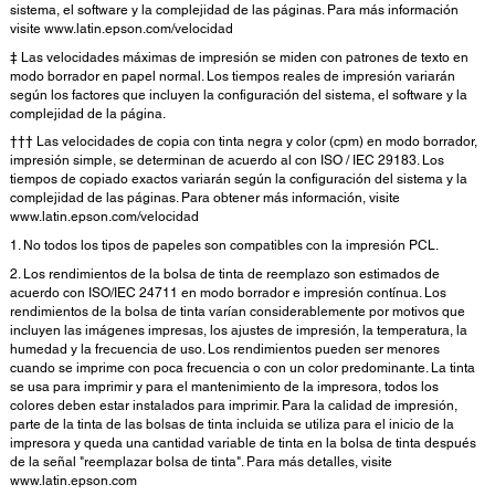
sistema, el software y la complejidad de las páginas. Para más información
visite www.latin.epson.com/velocidad
‡ Las velocidades máximas de impresión se miden con patrones de texto en
modo borrador en papel normal. Los tiempos reales de impresión variarán
según los factores que incluyen la configuración del sistema, el software y la
complejidad de la página.
††† Las velocidades de copia con tinta negra y color (cpm) en modo borrador,
impresión simple, se determinan de acuerdo al con ISO / IEC 29183. Los
tiempos de copiado exactos variarán según la configuración del sistema y la
complejidad de las páginas. Para obtener más información, visite
www.latin.epson.com/velocidad
1. No todos los tipos de papeles son compatibles con la impresión PCL.
2. Los rendimientos de la bolsa de tinta de reemplazo son estimados de
acuerdo con ISO/IEC 24711 en modo borrador e impresión contínua. Los
rendimientos de la bolsa de tinta varían considerablemente por motivos que
incluyen las imágenes impresas, los ajustes de impresión, la temperatura, la
humedad y la frecuencia de uso. Los rendimientos pueden ser menores
cuando se imprime con poca frecuencia o con un color predominante. La tinta
se usa para imprimir y para el mantenimiento de la impresora, todos los
colores deben estar instalados para imprimir. Para la calidad de impresión,
parte de la tinta de las bolsas de tinta incluida se utiliza para el inicio de la
impresora y queda una cantidad variable de tinta en la bolsa de tinta después
de la señal "reemplazar bolsa de tinta". Para más detalles, visite
www.latin.epson.com