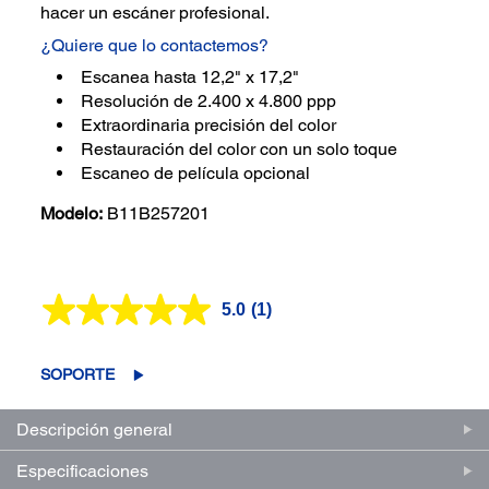
hacer un escáner profesional.
¿Quiere que lo contactemos?
Escanea hasta 12,2" x 17,2"
Resolución de 2.400 x 4.800 ppp
Extraordinaria precisión del color
Restauración del color con un solo toque
Escaneo de película opcional
Modelo:
B11B257201
5.0
(1)
Lea
1
reseña.
Enlace
SOPORTE
en
la
misma
Descripción general
página.
Especificaciones