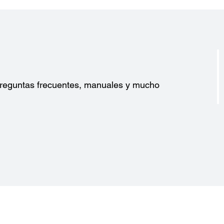
n Scan
Hi-Sp
Confi
MCBF:
Condi
Tempe
10% 
?
 preguntas frecuentes, manuales y mucho