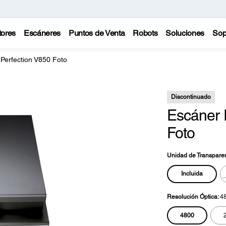
tores
Escáneres
Puntos de Venta
Robots
Soluciones
Sop
Perfection V850 Foto
Discontinuado
Escáner 
Foto
Unidad de Transpare
Incluida
Resolución Óptica:
48
4800