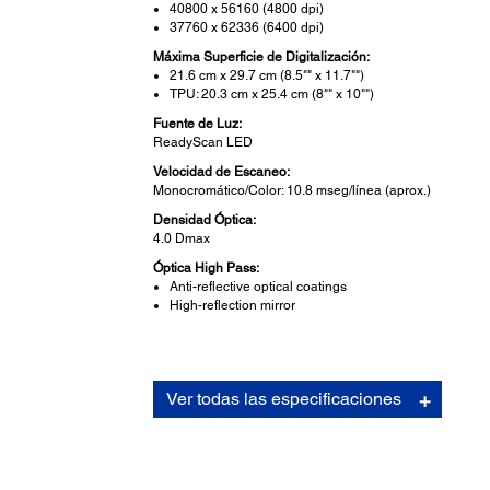
40800 x 56160 (4800 dpi)
37760 x 62336 (6400 dpi)
Máxima Superficie de Digitalización:
21.6 cm x 29.7 cm (8.5"" x 11.7"")
TPU: 20.3 cm x 25.4 cm (8"" x 10"")
Fuente de Luz:
ReadyScan LED
Velocidad de Escaneo:
Monocromático/Color: 10.8 mseg/línea (aprox.)
Densidad Óptica:
4.0 Dmax
Óptica High Pass:
Anti-reflective optical coatings
High-reflection mirror
Carcaterísticas del Escaner:
Ver todas las especificaciones
Otros:
Optional Fluid Mount (scanning fluid and supplies not
included)
Botones: