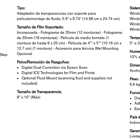
Tipo:
Siste
Adaptador de transparencias con soporte para
Windo
película/montaje de fluido: 5.9" x 9.74" (14.98 cm x 24.74 cm)
Windo
Windo
Tamaño de FIlm Soportado:
Windo
Incorporada - Fotograma de 35mm (12 monturas) - Fotograma
de 35mm (18 monturas) - Película de medio formato (1
Tempe
montura de hasta 6 x 20 cm) - Película de 4"" x 5"" (10.16 cm x
5° a 
12.7 cm) (1 montura) - Accesorio para técnica Wet Mounting
Hume
Opcional
 Step
10% a
Polvo/Remoción de Rasguños:
Dimen
Digital Dust Correction via Epson Scan
Ancho
Digital ICE Technologies for Film and Prints
Optional Fluid Mount (scanning fluid and supplies not
Peso:
included)
6,6 k
Tamaño de Transparencia:
Funci
8" x 10" (Máx)
Dis
Adh
Ep
País 
Indon
Garan
Limit