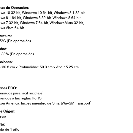
mas de Operación:
ws 10 32-bit, Windows 10 64-bit, Windows 8.1 32-bit,
ws 8.1 64-bit, Windows 8 32-bit, Windows 8 64-bit,
ws 7 32-bit, Windows 7 64-bit, Windows Vista 32-bit,
ws Vista 64-bit
ratura:
35°C (En operación)
dad:
 80% (En operación)
siones:
: 30.8 cm x Profundidad: 50.3 cm x Alto: 15.25 cm
g
ones ECO:
3
eñados para fácil reciclaje
eridos a las reglas RoHS
4
son America, Inc. es miembro de SmartWaySM Transport
de Origen:
esia
tía:
ada de 1 año