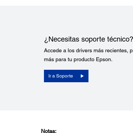
Escanea inmediatamente usando el botón directo Epso
¿Necesitas soporte técnico
Energía:
Accede a los drivers más recientes,
más para tu producto Epson.
Voltaje Nominal:
AC 100 - 240 V
Ir a Soporte
Frecuencia Nominal:
50 a 60 Hz
Consumo de Energía:
En operación: 23 W
Modo de espera: 12 W
Apagado: 0.3 W
Notas: