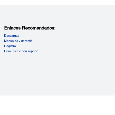
eed USB 2.0
abilidad:
 100,000 cycles
ciones Ambientales:
ratura de operación: 5° a 35°C Humedad de operación:
Enlaces Recomendados:
a 80%
Descargas
Manuales y garantía
Registro
Comunícate con soporte