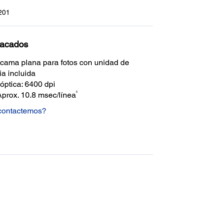
201
tacados
cama plana para fotos con unidad de
ia incluida
óptica: 6400 dpi
5
Aprox. 10.8 msec/línea
 contactemos?