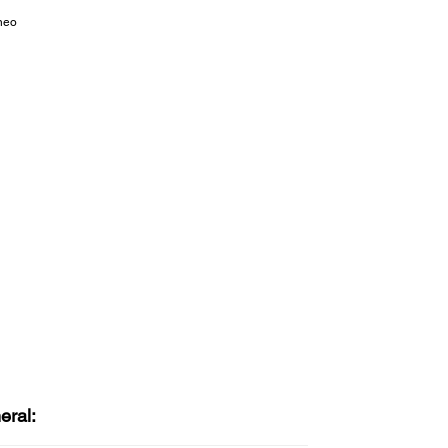
neo
eral: