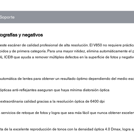
Soporte
tografías y negativos
 este escáner de calidad profesional de alta resolución. El V850 no requiere práct
pidos y de primera categoría. Para una mayor nitidez, elimina automáticamente el pol
AL ICE® que ayuda a remover múltiples defectos en la superficie de fotos y negativ
utomática de lentes para obtener un resultado óptimo dependiendo del medio e
 ópticas anti-reflejantes aseguran que haya mínima distorsión óptica
traordinaria calidad gracias a la resolución óptica de 6400 dpi
s servicios de retoque de fotos y logra que sea más fácil que nunca obtener excelen
ta de la excelente reproducción de tonos con la densidad óptica 4.0 Dmax, logra 