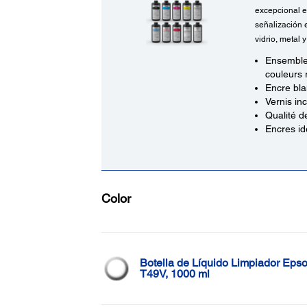
excepcional e
señalización e
vidrio, metal 
Ensemble 
couleurs
Encre blan
Vernis inc
Qualité d
Encres id
Color
Botella de Líquido Limpiador Eps
T49V, 1000 ml