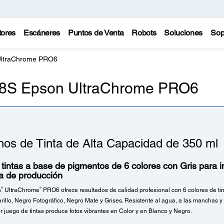
tores
Escáneres
Puntos de Venta
Robots
Soluciones
Sop
 UltraChrome PRO6
T48S Epson UltraChrome PRO6
hos de Tinta de Alta Capacidad de 350 ml
tintas a base de pigmentos de 6 colores con Gris para 
ca de producción
®
®
n
UltraChrome
PRO6 ofrece resultados de calidad profesional con 6 colores de tint
illo, Negro Fotográfico, Negro Mate y Grises. Resistente al agua, a las manchas y 
r juego de tintas produce fotos vibrantes en Color y en Blanco y Negro.