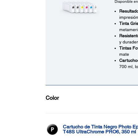
Disponible en
Resultado
impresión
Tinta Gris
metameri
Resistent
y durade
Tintas Fo
mate
Cartuchos
700 ml, l
Color
Cartucho de Tinta Negro Photo E
T48S UltraChrome PRO6, 350 ml