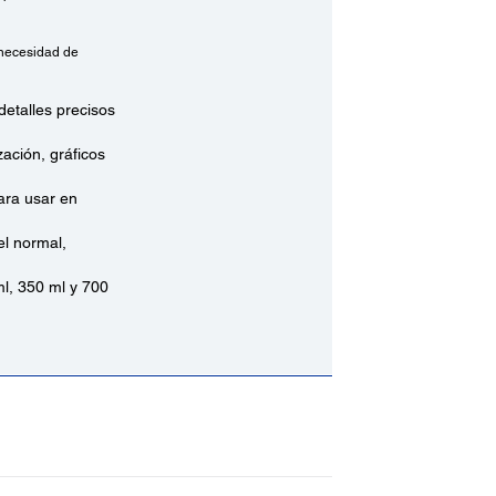
 necesidad de
detalles precisos
ación, gráficos
ara usar en
l normal,
ml, 350 ml y 700