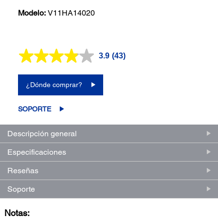
Modelo:
V11HA14020
3.9
(43)
Lea
43
reseñas.
Enlace
¿Dónde comprar?
en
la
misma
SOPORTE
página.
Descripción general
Especificaciones
Reseñas
Soporte
Notas: