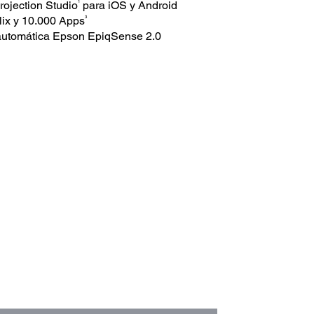
1
rojection Studio
para iOS y Android
3
lix y 10.000 Apps
 automática Epson EpiqSense 2.0
.