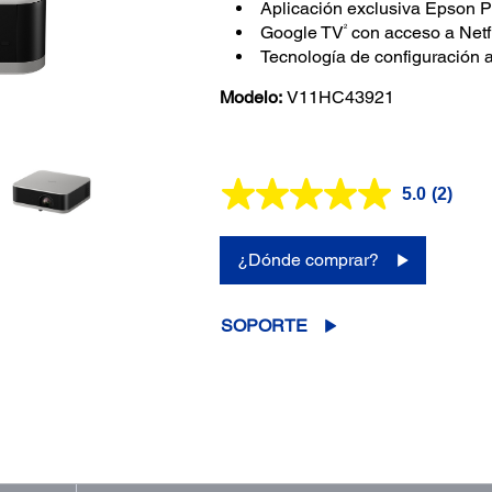
Aplicación exclusiva Epson P
2
Google TV
con acceso a Netf
Tecnología de configuración
Modelo:
V11HC43921
5.0
(2)
Lea
2
reseñas
Enlace
¿Dónde comprar?
en
la
misma
página.
SOPORTE