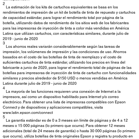
2
La estimación de los kits de cartuchos equivalentes se basa en los
rendimientos de impresión de un kit de botella de tinta de repuesto y cartuchos
de capacidad estándar, para lograr el rendimiento total por página de la
botella, utilizando datos de rendimiento de los sitios web de los fabricantes
para las impresoras de inyección de tinta a color más vendidas en América
Latina que utilizan cartuchos, con características similares, durante julio de
2019 - junio de 2020
3
Los ahorros reales variarán considerablemente según las tareas de
impresión, los volúmenes de impresión y las condiciones de uso. Ahorros
basados en el costo de las botellas de tinta de reemplazo y el costo de
suficientes cartuchos de tinta estándar, utilizando los precios en línea del
fabricante a junio de 2020, para lograr el rendimiento total de páginas de las
botellas para impresoras de inyección de tinta de cartucho con funcionalidades
similares y precios alrededor de $150 USD o menos vendidas en América
Latina durante julio de 2019 - junio de 2020
4
La mayoría de las funciones requieren una conexión de Internet a la
impresora, así como un dispositivo habilitado para Internet y/o correo
electrónico. Para obtener una lista de impresoras compatibles con Epson
Connect y de dispositivos y aplicaciones compatibles, visita
www.latin.epson.com/connect
5
La garantía estándar es de 0 a 3 meses sin límite de páginas y de 4 a 12
meses o 15 000 páginas (lo primero que ocurra). Para obtener 12 meses
adicionales (total de 24 meses de garantía) o hasta 30 000 páginas (lo primero
que ocurra), utiliza botellas de tinta originales Epson y registra tu producto en