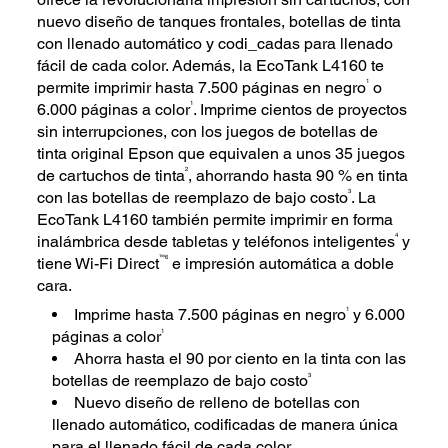
nuevo diseño de tanques frontales, botellas de tinta
con llenado automático y codi_cadas para llenado
fácil de cada color. Además, la EcoTank L4160 te
1
permite imprimir hasta 7.500 páginas en negro
o
1
6.000 páginas a color
. Imprime cientos de proyectos
sin interrupciones, con los juegos de botellas de
tinta original Epson que equivalen a unos 35 juegos
2
de cartuchos de tinta
, ahorrando hasta 90 % en tinta
3
con las botellas de reemplazo de bajo costo
. La
EcoTank L4160 también permite imprimir en forma
4
inalámbrica desde tabletas y teléfonos inteligentes
y
™6
tiene Wi-Fi Direct
e impresión automática a doble
cara.
1
Imprime hasta 7.500 páginas en negro
y 6.000
1
páginas a color
Ahorra hasta el 90 por ciento en la tinta con las
3
botellas de reemplazo de bajo costo
Nuevo diseño de relleno de botellas con
llenado automático, codificadas de manera única
para el llenado fácil de cada color