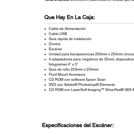
Que Hay En La Caja:
Cable de Alimentación
Cable USB
Guía rápida de instalación
Drivers
Escáner
Unidad para transparencias 203mm x 254mm (incorp
4 adaptadores para: negativos de 35mm, diapositiva
fotogramas 4” x 5”
Guía de rollo 203mm x 254mm
Fluid Mount Accessory
CD ROM con software Epson Scan
DVD con Adobe® Photoshop® Elements
CD ROM con LaserSoft Imaging™ SilverFast® SE6
Especificaciones del Escáner: