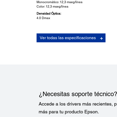
Monocromático: 12,3 mseg/línea
Color: 12,3 mseg/línea
Densidad Óptica:
4.0 Dmax
Conectividad:
Ver todas las especificaciones
Conectividad Estándar:
Hi-Speed USB 2.0 - IEEE 1394 FireWire
¿Necesitas soporte técnico
Accede a los drivers más recientes,
más para tu producto Epson.