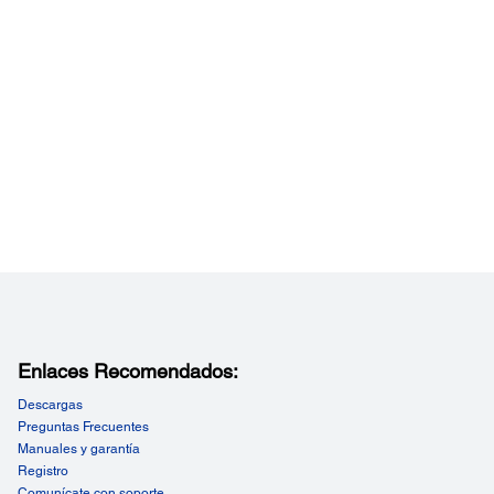
rgía:
mo de Energía:
e:
AC100-120V
encia: 50 a 60 Hz
umo: 32W
rimientos Energéticos:
ge: AC 100-120 V - Frequency: 50 to 60 Hz - Power
mption: 32W
Enlaces Recomendados:
Descargas
Preguntas Frecuentes
Manuales y garantía
Registro
Comunícate con soporte