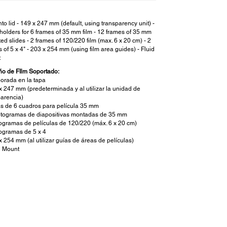
into lid - 149 x 247 mm (default, using transparency unit) -
 holders for 6 frames of 35 mm film - 12 frames of 35 mm
d slides - 2 frames of 120/220 film (max. 6 x 20 cm) - 2
 of 5 x 4" - 203 x 254 mm (using film area guides) - Fluid
t
o de FIlm Soportado:
porada en la tapa
 x 247 mm (predeterminada y al utilizar la unidad de
parencia)
iras de 6 cuadros para película 35 mm
fotogramas de diapositivas montadas de 35 mm
otogramas de películas de 120/220 (máx. 6 x 20 cm)
togramas de 5 x 4
x 254 mm (al utilizar guías de áreas de películas)
id Mount