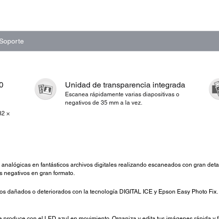
Soporte
0
Unidad de transparencia integrada
Escanea rápidamente varias diapositivas o
negativos de 35 mm a la vez.
32 ×
 analógicas en fantásticos archivos digitales realizando escaneados con gran deta
os negativos en gran formato.
os dañados o deteriorados con la tecnología DIGITAL ICE y Epson Easy Photo Fix.
produce con el LED azul en movimiento. Organiza y edita tus imágenes rápida y 