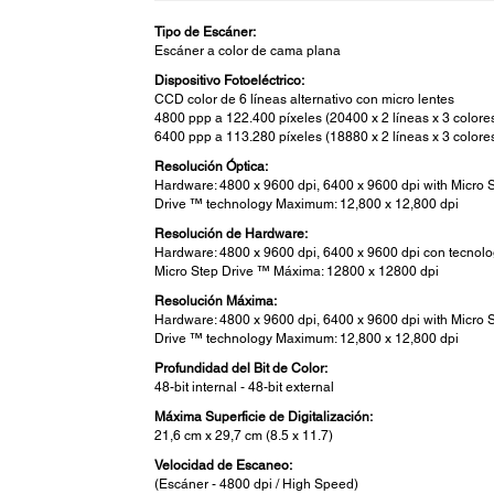
Tipo de Escáner:
Escáner a color de cama plana
Dispositivo Fotoeléctrico:
CCD color de 6 líneas alternativo con micro lentes
4800 ppp a 122.400 píxeles (20400 x 2 líneas x 3 colore
6400 ppp a 113.280 píxeles (18880 x 2 líneas x 3 colore
Resolución Óptica:
Hardware: 4800 x 9600 dpi, 6400 x 9600 dpi with Micro 
Drive ™ technology Maximum: 12,800 x 12,800 dpi
Resolución de Hardware:
Hardware: 4800 x 9600 dpi, 6400 x 9600 dpi con tecnolo
Micro Step Drive ™ Máxima: 12800 x 12800 dpi
Resolución Máxima:
Hardware: 4800 x 9600 dpi, 6400 x 9600 dpi with Micro 
Drive ™ technology Maximum: 12,800 x 12,800 dpi
Profundidad del Bit de Color:
48-bit internal - 48-bit external
Máxima Superficie de Digitalización:
21,6 cm x 29,7 cm (8.5 x 11.7)
Velocidad de Escaneo:
(Escáner - 4800 dpi / High Speed)