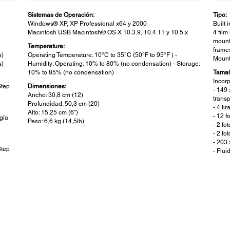
Sistemas de Operación:
Tipo:
Windows® XP, XP Professional x64 y 2000
Built 
Macintosh USB Macintosh® OS X 10.3.9, 10.4.11 y 10.5.x
4 film
mounte
Temperatura:
frames
s)
Operating Temperature: 10°C to 35°C (50°F to 95°F ) -
Moun
s)
Humidity: Operating: 10% to 80% (no condensation) - Storage:
10% to 85% (no condensation)
Tamañ
Incor
Step
Dimensiones:
- 149
Ancho: 30,8 cm (12)
trans
Profundidad: 50,3 cm (20)
- 4 t
Alto: 15,25 cm (6")
- 12 
gía
Peso: 6,6 kg (14,5lb)
- 2 f
- 2 fo
- 203 
Step
- Flu