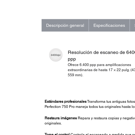
Descripción general
Especificaciones
Resolución de escaneo de 640
ppp
Ofrece 6.400 ppp para amplificaciones
extraordinarias de hasta 17 × 22 pulg. (4
559 mm).
Estándares profesionales
Transforma tus antiguas fotos
Perfection 750 Pro maneja todos tus originales hasta l
Restaura imágenes
Repara y restaura copias y negativ
originales.
Toma el control
Controla el escaneado a medida que se 