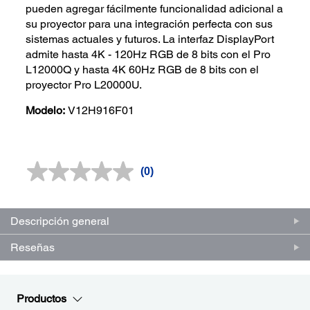
pueden agregar fácilmente funcionalidad adicional a
su proyector para una integración perfecta con sus
sistemas actuales y futuros. La interfaz DisplayPort
admite hasta 4K - 120Hz RGB de 8 bits con el Pro
L12000Q y hasta 4K 60Hz RGB de 8 bits con el
proyector Pro L20000U.
Modelo:
V12H916F01
(0)
Sin
puntuación.
Enlace
en
la
Descripción general
misma
página.
Reseñas
Productos