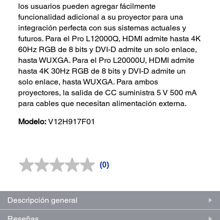
los usuarios pueden agregar fácilmente
funcionalidad adicional a su proyector para una
integración perfecta con sus sistemas actuales y
futuros. Para el Pro L12000Q, HDMI admite hasta 4K
60Hz RGB de 8 bits y DVI-D admite un solo enlace,
hasta WUXGA. Para el Pro L20000U, HDMI admite
hasta 4K 30Hz RGB de 8 bits y DVI-D admite un
solo enlace, hasta WUXGA. Para ambos
proyectores, la salida de CC suministra 5 V 500 mA
para cables que necesitan alimentación externa.
Modelo:
V12H917F01
(0)
Sin
puntuación.
Enlace
en
la
Descripción general
misma
página.
Reseñas