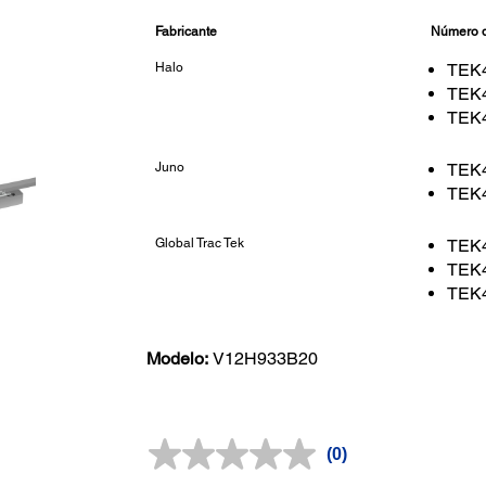
Fabricante
Número 
Halo
TEK
TEK
TEK
Juno
TEK4
TEK
Global Trac Tek
TEK
TEK
TEK
Modelo:
V12H933B20
(0)
Sin
puntuación.