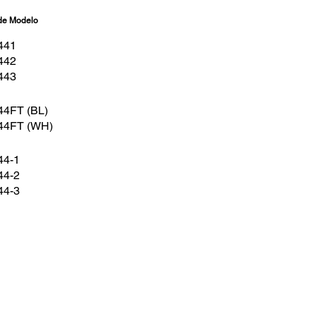
de Modelo
441
442
443
4FT (BL)
44FT (WH)
44-1
44-2
44-3