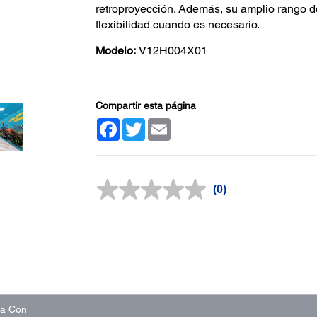
retroproyección. Además, su amplio rango d
flexibilidad cuando es necesario.
Modelo:
V12H004X01
Compartir esta página
Facebook
Twitter
Email
(0)
Sin
puntuación.
Enlace
en
la
misma
página.
na Con