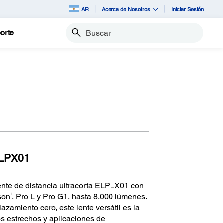
AR
Acerca de Nosotros
Iniciar Sesión
orte
Buscar
ELPX01
nte de distancia ultracorta ELPLX01 con
1
son
, Pro L y Pro G1, hasta 8.000 lúmenes.
zamiento cero, este lente versátil es la
os estrechos y aplicaciones de