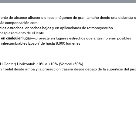
lente de alcance ultracorto ofrece imágenes de gran tamaño desde una distancia c
 más compensación cero
cios estrechos, en techos bajos y en aplicaciones de retroproyección
desplazamiento de el lente
 en cualquier lugar
— proyecte en lugares estrechos que antes no eran posibles
1
s intercambiables Epson
de hasta 8.000 lúmenes
H Center) Horizontal: -10% a +10% (Vertical+50%)
ón frontal desde arriba y la proyección trasera desde debajo de la superficie del pi