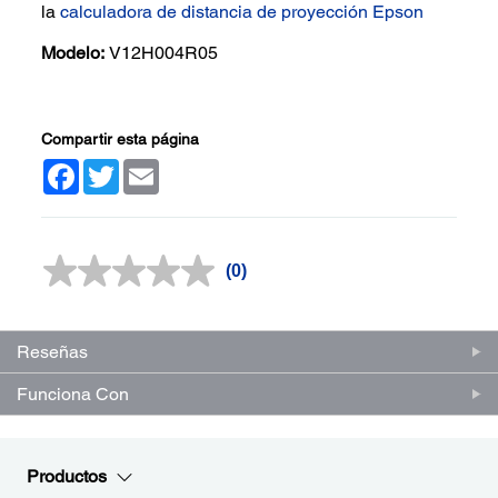
la
calculadora de distancia de proyección Epson
Modelo:
V12H004R05
Compartir esta página
Facebook
Twitter
Email
(0)
Sin
puntuación.
Enlace
en
la
Reseñas
misma
página.
Funciona Con
Productos