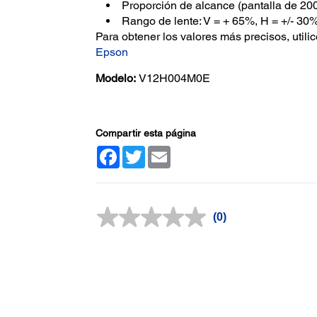
Proporción de alcance (pantalla de 200 
Rango de lente: V = + 65%, H = +/- 30
Para obtener los valores más precisos, utili
Epson
Modelo:
V12H004M0E
Compartir esta página
Facebook
Twitter
Email
(0)
Sin
puntuación.
Enlace
en
la
misma
página.