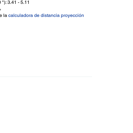
"): 3.41 - 5.11
%
ce la
calculadora de distancia proyección