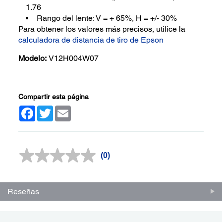
1.76
Rango del lente: V = + 65%, H = +/- 30%
Para obtener los valores más precisos, utilice la
calculadora de distancia de tiro de Epson
Modelo:
V12H004W07
Compartir esta página
Facebook
Twitter
Email
(0)
Sin
puntuación.
Enlace
en
la
Reseñas
misma
página.