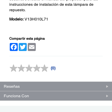
instrucciones de instalación de esta lámpara de
repuesto.
Modelo:
V13H010L71
Compartir esta página
Facebook
Twitter
Email
(0)
Sin
puntuación.
Enlace
en
la
Reseñas
misma
página.
Funciona Con