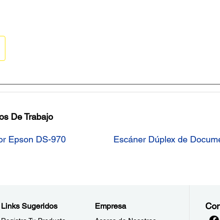
s De Trabajo
or Epson DS-970
Escáner Dúplex de Docume
Con
Links Sugeridos
Empresa