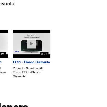
favorito!
0:21
0:21
o
EF21 - Blanco Diamante
l
Proyector Smart Portátil
arzo
Epson EF21 - Blanco
Diamante