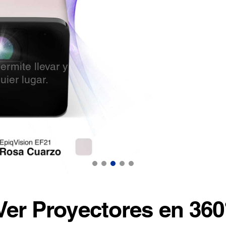
nica que ofrece
, con Full HD y
rosa.
Ver Proyectores en 360