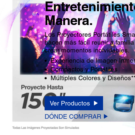
Entretenimient
Manera.
Los Proyectores Portátiles Sm
hacen más fácil reunir a famili
crear momentos inolvidables.
Experiencia de Imagen Inmers
Compactos y Portátiles
Múltiples Colores y Diseños*
Ver Productos
DÓNDE COMPRAR