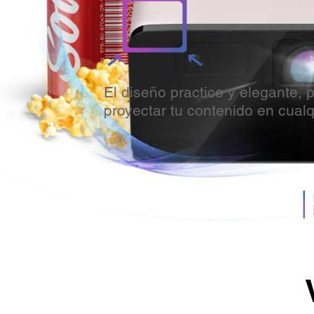
Una tecnología de proyección ú
imágenes brillantes y coloridas
color HDR simplemente asomb