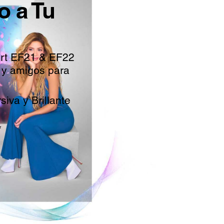
o a Tu
art EF21 & EF22
a y amigos para
iva y Brillante
*