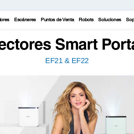
tores
Escáneres
Puntos de Venta
Robots
Soluciones
Sop
ectores Smart Portá
EF21 & EF22