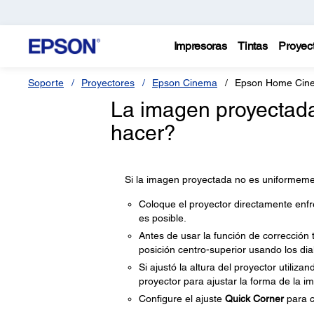
Impresoras
Tintas
Proyec
Soporte
Proyectores
Epson Cinema
Epson Home Cin
La imagen proyectada
hacer?
Si la imagen proyectada no es uniformemen
Coloque el proyector directamente enfre
es posible.
Antes de usar la función de corrección t
posición centro-superior usando los dia
Si ajustó la altura del proyector utiliz
proyector para ajustar la forma de la i
Configure el ajuste
Quick Corner
para c